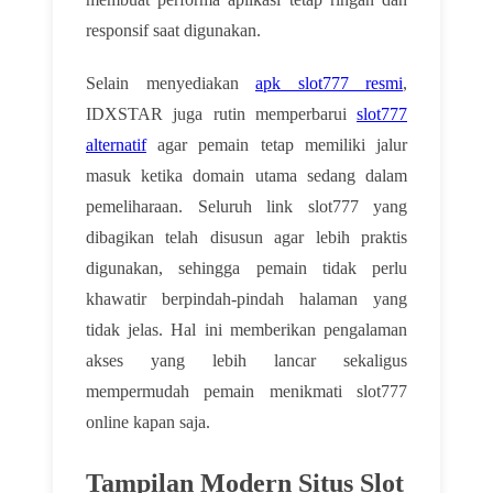
responsif saat digunakan.
Selain menyediakan
apk slot777 resmi
,
IDXSTAR juga rutin memperbarui
slot777
alternatif
agar pemain tetap memiliki jalur
masuk ketika domain utama sedang dalam
pemeliharaan. Seluruh link slot777 yang
dibagikan telah disusun agar lebih praktis
digunakan, sehingga pemain tidak perlu
khawatir berpindah-pindah halaman yang
tidak jelas. Hal ini memberikan pengalaman
akses yang lebih lancar sekaligus
mempermudah pemain menikmati slot777
online kapan saja.
Tampilan Modern Situs Slot