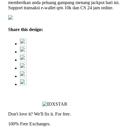
memberikan anda peluang gampang menang jackpot hari ini.
Support transaksi e-wallet qris 10k dan CS 24 jam online.
Share this design:
Don't love it? We'll fix it. For free.
100% Free Exchanges.