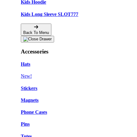
Kids Hoodie
Kids Long Sleeve SLOT777
Back To Menu
Accessories
Hats
New!
Stickers
Magnets
Phone Cases
Pins
Totes