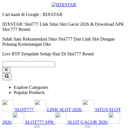
Cari kami di Google : IDXSTAR
IDXSTAR: Slot777 Link Situs Slot Gacor 2026 & Download APK
Slot 777 Resmi
Salah Satu Rekomendasi Situs Slot777 Dan Link Slot Dengan
Peluang Kemenangan Oke
Live RTP Terupdate Setiap Hari Di Slot777 Resmi
Explore Categories
Popular Products
SLOT777
LINK SLOT 2026
SITUS SLOT
2026
SLOT777 APK
SLOT GACOR 2026