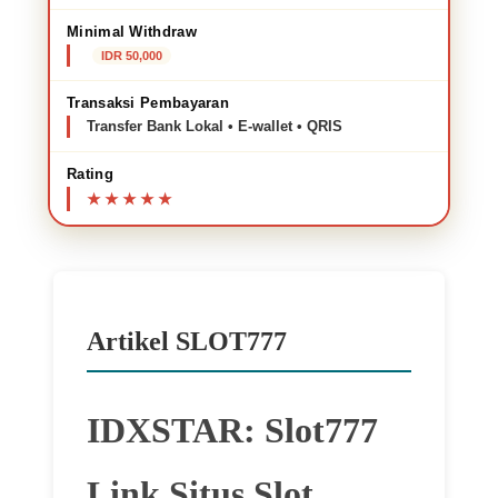
Minimal Withdraw
IDR 50,000
Transaksi Pembayaran
Transfer Bank Lokal • E-wallet • QRIS
Rating
Artikel SLOT777
IDXSTAR: Slot777
Link Situs Slot