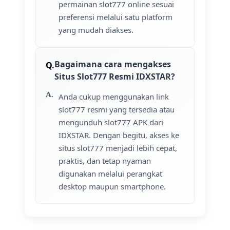
permainan slot777 online sesuai
preferensi melalui satu platform
yang mudah diakses.
Bagaimana cara mengakses
Situs Slot777 Resmi IDXSTAR?
Anda cukup menggunakan link
slot777 resmi yang tersedia atau
mengunduh slot777 APK dari
IDXSTAR. Dengan begitu, akses ke
situs slot777 menjadi lebih cepat,
praktis, dan tetap nyaman
digunakan melalui perangkat
desktop maupun smartphone.