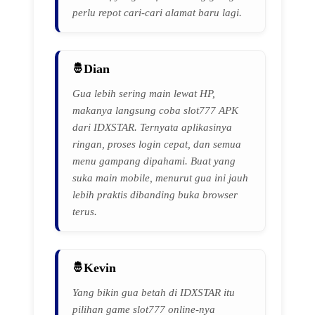
perlu repot cari-cari alamat baru lagi.
Dian
Gua lebih sering main lewat HP,
makanya langsung coba slot777 APK
dari IDXSTAR. Ternyata aplikasinya
ringan, proses login cepat, dan semua
menu gampang dipahami. Buat yang
suka main mobile, menurut gua ini jauh
lebih praktis dibanding buka browser
terus.
Kevin
Yang bikin gua betah di IDXSTAR itu
pilihan game slot777 online-nya