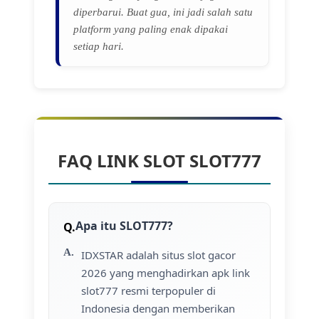
diperbarui. Buat gua, ini jadi salah satu
platform yang paling enak dipakai
setiap hari.
FAQ LINK SLOT SLOT777
Apa itu SLOT777?
IDXSTAR adalah situs slot gacor
2026 yang menghadirkan apk link
slot777 resmi terpopuler di
Indonesia dengan memberikan