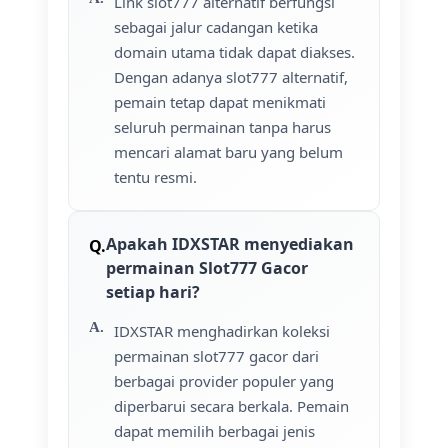
Link slot777 alternatif berfungsi
sebagai jalur cadangan ketika
domain utama tidak dapat diakses.
Dengan adanya slot777 alternatif,
pemain tetap dapat menikmati
seluruh permainan tanpa harus
mencari alamat baru yang belum
tentu resmi.
Apakah IDXSTAR menyediakan
permainan Slot777 Gacor
setiap hari?
IDXSTAR menghadirkan koleksi
permainan slot777 gacor dari
berbagai provider populer yang
diperbarui secara berkala. Pemain
dapat memilih berbagai jenis