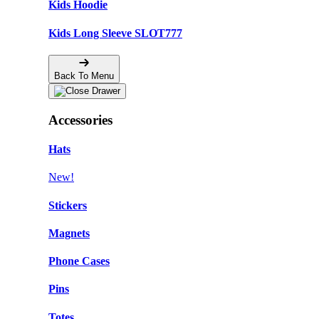
Kids Hoodie
Kids Long Sleeve SLOT777
Back To Menu
Accessories
Hats
New!
Stickers
Magnets
Phone Cases
Pins
Totes