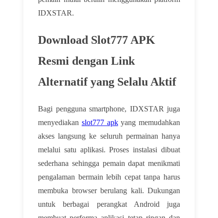
IDXSTAR.
Download Slot777 APK
Resmi dengan Link
Alternatif yang Selalu Aktif
Bagi pengguna smartphone, IDXSTAR juga
menyediakan
slot777 apk
yang memudahkan
akses langsung ke seluruh permainan hanya
melalui satu aplikasi. Proses instalasi dibuat
sederhana sehingga pemain dapat menikmati
pengalaman bermain lebih cepat tanpa harus
membuka browser berulang kali. Dukungan
untuk berbagai perangkat Android juga
membuat performa aplikasi tetap ringan dan