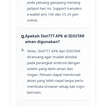
anda peluang gampang menang
jackpot hari ini. Support transaksi
e-wallet qris 10k dan CS 24 jam
online.
Apakah Slot777 APK di IDXSTAR
aman digunakan?
Tentu. Slot777 APK dari IDXSTAR
dirancang agar mudah diinstal
pada perangkat Android dengan
sistem yang lebih aman dan
ringan. Pemain dapat menikmati
akses yang lebih cepat tanpa perlu
membuka browser setiap kali ingin
bermain.