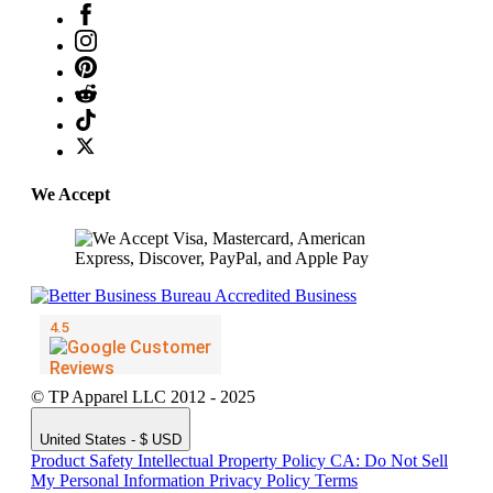
We Accept
© TP Apparel LLC 2012 - 2025
United States - $ USD
Product Safety
Intellectual Property Policy
CA: Do Not Sell
My Personal Information
Privacy Policy
Terms