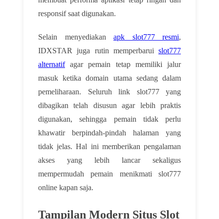
responsif saat digunakan.
Selain menyediakan
apk slot777 resmi
,
IDXSTAR juga rutin memperbarui
slot777
alternatif
agar pemain tetap memiliki jalur
masuk ketika domain utama sedang dalam
pemeliharaan. Seluruh link slot777 yang
dibagikan telah disusun agar lebih praktis
digunakan, sehingga pemain tidak perlu
khawatir berpindah-pindah halaman yang
tidak jelas. Hal ini memberikan pengalaman
akses yang lebih lancar sekaligus
mempermudah pemain menikmati slot777
online kapan saja.
Tampilan Modern Situs Slot