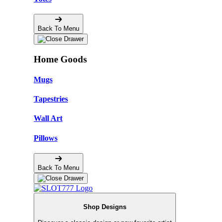
Back To Menu
Home Goods
Mugs
Tapestries
Wall Art
Pillows
Back To Menu
Shop Designs