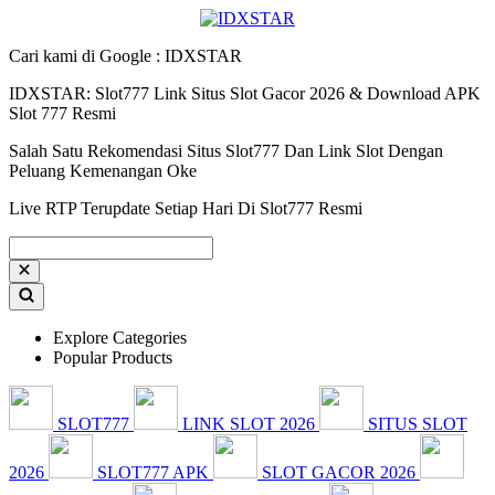
Cari kami di Google : IDXSTAR
IDXSTAR: Slot777 Link Situs Slot Gacor 2026 & Download APK
Slot 777 Resmi
Salah Satu Rekomendasi Situs Slot777 Dan Link Slot Dengan
Peluang Kemenangan Oke
Live RTP Terupdate Setiap Hari Di Slot777 Resmi
Explore Categories
Popular Products
SLOT777
LINK SLOT 2026
SITUS SLOT
2026
SLOT777 APK
SLOT GACOR 2026