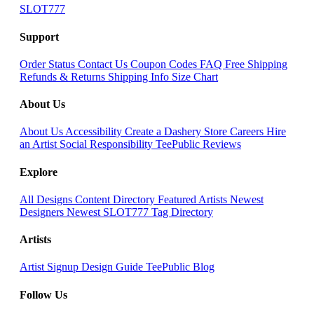
SLOT777
Support
Order Status
Contact Us
Coupon Codes
FAQ
Free Shipping
Refunds & Returns
Shipping Info
Size Chart
About Us
About Us
Accessibility
Create a Dashery Store
Careers
Hire
an Artist
Social Responsibility
TeePublic Reviews
Explore
All Designs
Content Directory
Featured Artists
Newest
Designers
Newest SLOT777
Tag Directory
Artists
Artist Signup
Design Guide
TeePublic Blog
Follow Us