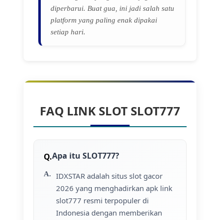
diperbarui. Buat gua, ini jadi salah satu
platform yang paling enak dipakai
setiap hari.
FAQ LINK SLOT SLOT777
Apa itu SLOT777?
IDXSTAR adalah situs slot gacor
2026 yang menghadirkan apk link
slot777 resmi terpopuler di
Indonesia dengan memberikan