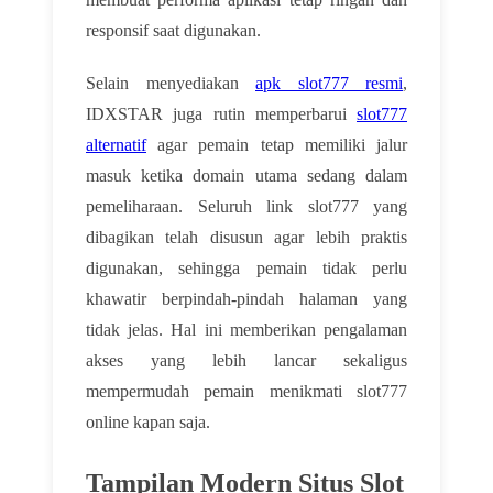
responsif saat digunakan.
Selain menyediakan
apk slot777 resmi
,
IDXSTAR juga rutin memperbarui
slot777
alternatif
agar pemain tetap memiliki jalur
masuk ketika domain utama sedang dalam
pemeliharaan. Seluruh link slot777 yang
dibagikan telah disusun agar lebih praktis
digunakan, sehingga pemain tidak perlu
khawatir berpindah-pindah halaman yang
tidak jelas. Hal ini memberikan pengalaman
akses yang lebih lancar sekaligus
mempermudah pemain menikmati slot777
online kapan saja.
Tampilan Modern Situs Slot