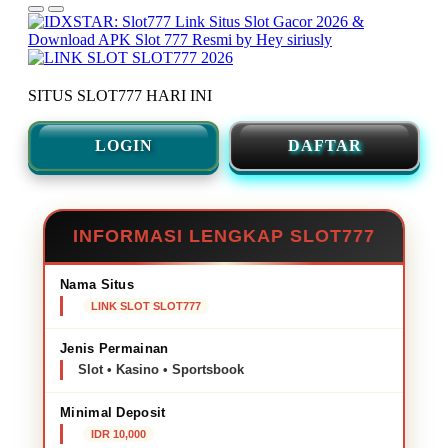
SITUS SLOT777 HARI INI
LOGIN
DAFTAR
INFORMASI LENGKAP SLOT777
Nama Situs
LINK SLOT SLOT777
Jenis Permainan
Slot • Kasino • Sportsbook
Minimal Deposit
IDR 10,000