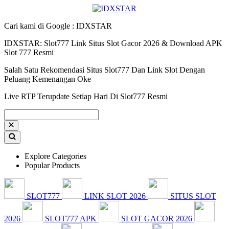
Cari kami di Google : IDXSTAR
IDXSTAR: Slot777 Link Situs Slot Gacor 2026 & Download APK
Slot 777 Resmi
Salah Satu Rekomendasi Situs Slot777 Dan Link Slot Dengan
Peluang Kemenangan Oke
Live RTP Terupdate Setiap Hari Di Slot777 Resmi
Explore Categories
Popular Products
SLOT777
LINK SLOT 2026
SITUS SLOT
2026
SLOT777 APK
SLOT GACOR 2026