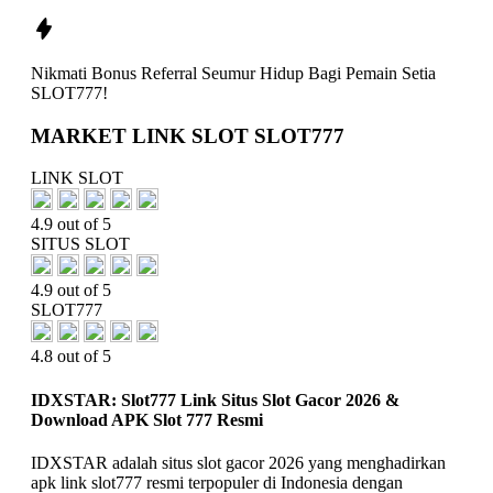
Nikmati
Bonus Referral Seumur Hidup
Bagi Pemain Setia
SLOT777!
MARKET LINK SLOT SLOT777
LINK SLOT
4.9 out of 5
SITUS SLOT
4.9 out of 5
SLOT777
4.8 out of 5
IDXSTAR: Slot777 Link Situs Slot Gacor 2026 &
Download APK Slot 777 Resmi
IDXSTAR adalah situs slot gacor 2026 yang menghadirkan
apk link slot777 resmi terpopuler di Indonesia dengan