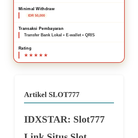
Minimal Withdraw
IDR 50,000
Transaksi Pembayaran
Transfer Bank Lokal • E-wallet • QRIS
Rating
Artikel SLOT777
IDXSTAR: Slot777
Link Situs Slot