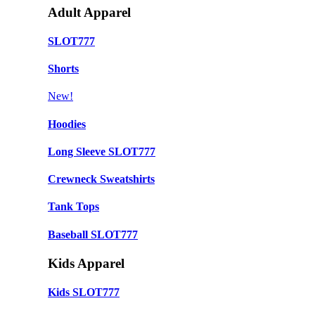
Adult Apparel
SLOT777
Shorts
New!
Hoodies
Long Sleeve SLOT777
Crewneck Sweatshirts
Tank Tops
Baseball SLOT777
Kids Apparel
Kids SLOT777