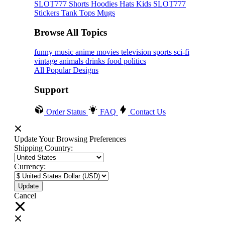
SLOT777
Shorts
Hoodies
Hats
Kids SLOT777
Stickers
Tank Tops
Mugs
Browse All Topics
funny
music
anime
movies
television
sports
sci-fi
vintage
animals
drinks
food
politics
All Popular Designs
Support
Order Status
FAQ
Contact Us
Update Your Browsing Preferences
Shipping Country:
Currency:
Cancel