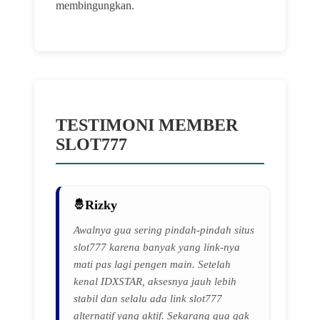
membingungkan.
TESTIMONI MEMBER
SLOT777
Rizky
Awalnya gua sering pindah-pindah situs
slot777 karena banyak yang link-nya
mati pas lagi pengen main. Setelah
kenal IDXSTAR, aksesnya jauh lebih
stabil dan selalu ada link slot777
alternatif yang aktif. Sekarang gua gak