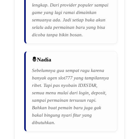
lengkap. Dari provider populer sampai
game yang lagi ramai dimainkan
semuanya ada. Jadi setiap buka akun
selalu ada permainan baru yang bisa
dicoba tanpa bikin bosan.
Nadia
Sebelumnya gua sempat ragu karena
banyak agen slot777 yang tampilannya
ribet. Tapi pas nyobain IDXSTAR,
semua menu mulai dari login, deposit,
sampai permainan tersusun rapi.
Bahkan buat pemain baru juga gak
bakal bingung nyari fitur yang
dibutuhkan.