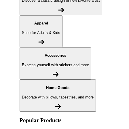
Discover a classic design or new favorite artist
Apparel
Shop for Adults & Kids
Accessories
Express yourself with stickers and more
Home Goods
Decorate with pillows, tapestries, and more
Popular Products