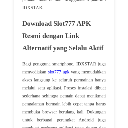
IDXSTAR.
Download Slot777 APK
Resmi dengan Link
Alternatif yang Selalu Aktif
Bagi pengguna smartphone, IDXSTAR juga
menyediakan
slot777 apk
yang memudahkan
akses langsung ke seluruh permainan hanya
melalui satu aplikasi. Proses instalasi dibuat
sederhana sehingga pemain dapat menikmati
pengalaman bermain lebih cepat tanpa harus
membuka browser berulang kali. Dukungan
untuk berbagai perangkat Android juga
membuat performa aplikasi tetap ringan dan