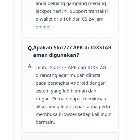
anda peluang gampang menang
jackpot hari ini. Support transaksi
e-wallet qris 10k dan CS 24 jam
online.
Apakah Slot777 APK di IDXSTAR
aman digunakan?
Tentu. Slot777 APK dari IDXSTAR
dirancang agar mudah diinstal
pada perangkat Android dengan
sistem yang lebih aman dan
ringan. Pemain dapat menikmati
akses yang lebih cepat tanpa perlu
membuka browser setiap kali ingin
bermain.