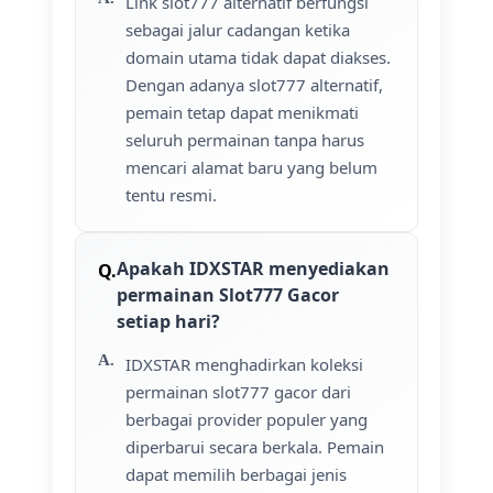
Link slot777 alternatif berfungsi
sebagai jalur cadangan ketika
domain utama tidak dapat diakses.
Dengan adanya slot777 alternatif,
pemain tetap dapat menikmati
seluruh permainan tanpa harus
mencari alamat baru yang belum
tentu resmi.
Apakah IDXSTAR menyediakan
permainan Slot777 Gacor
setiap hari?
IDXSTAR menghadirkan koleksi
permainan slot777 gacor dari
berbagai provider populer yang
diperbarui secara berkala. Pemain
dapat memilih berbagai jenis