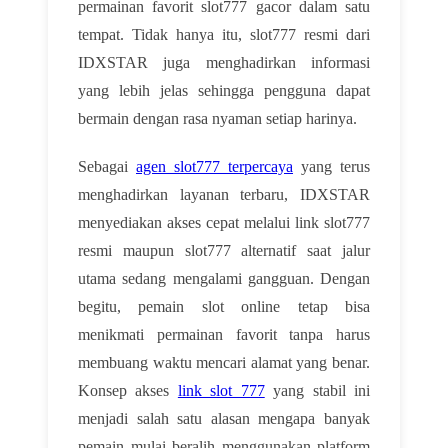
permainan favorit slot777 gacor dalam satu
tempat. Tidak hanya itu, slot777 resmi dari
IDXSTAR juga menghadirkan informasi
yang lebih jelas sehingga pengguna dapat
bermain dengan rasa nyaman setiap harinya.
Sebagai
agen slot777 terpercaya
yang terus
menghadirkan layanan terbaru, IDXSTAR
menyediakan akses cepat melalui link slot777
resmi maupun slot777 alternatif saat jalur
utama sedang mengalami gangguan. Dengan
begitu, pemain slot online tetap bisa
menikmati permainan favorit tanpa harus
membuang waktu mencari alamat yang benar.
Konsep akses
link slot 777
yang stabil ini
menjadi salah satu alasan mengapa banyak
pemain mulai beralih menggunakan platform