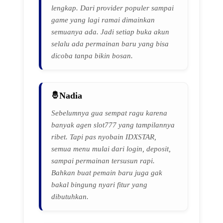
lengkap. Dari provider populer sampai
game yang lagi ramai dimainkan
semuanya ada. Jadi setiap buka akun
selalu ada permainan baru yang bisa
dicoba tanpa bikin bosan.
Nadia
Sebelumnya gua sempat ragu karena
banyak agen slot777 yang tampilannya
ribet. Tapi pas nyobain IDXSTAR,
semua menu mulai dari login, deposit,
sampai permainan tersusun rapi.
Bahkan buat pemain baru juga gak
bakal bingung nyari fitur yang
dibutuhkan.