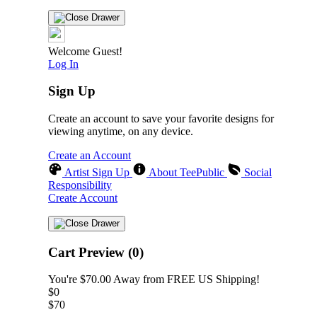
Welcome Guest!
Log In
Sign Up
Create an account to save your favorite designs for
viewing anytime, on any device.
Create an Account
Artist Sign Up
About TeePublic
Social
Responsibility
Create Account
Cart Preview (0)
You're
$70.00
Away from
FREE US Shipping!
$0
$70