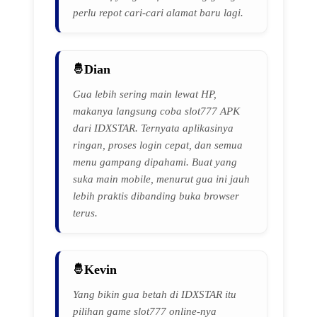
perlu repot cari-cari alamat baru lagi.
Dian
Gua lebih sering main lewat HP,
makanya langsung coba slot777 APK
dari IDXSTAR. Ternyata aplikasinya
ringan, proses login cepat, dan semua
menu gampang dipahami. Buat yang
suka main mobile, menurut gua ini jauh
lebih praktis dibanding buka browser
terus.
Kevin
Yang bikin gua betah di IDXSTAR itu
pilihan game slot777 online-nya