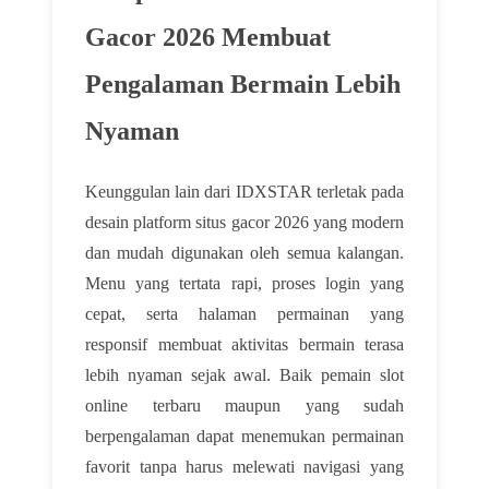
Gacor 2026 Membuat
Pengalaman Bermain Lebih
Nyaman
Keunggulan lain dari IDXSTAR terletak pada
desain platform situs gacor 2026 yang modern
dan mudah digunakan oleh semua kalangan.
Menu yang tertata rapi, proses login yang
cepat, serta halaman permainan yang
responsif membuat aktivitas bermain terasa
lebih nyaman sejak awal. Baik pemain slot
online terbaru maupun yang sudah
berpengalaman dapat menemukan permainan
favorit tanpa harus melewati navigasi yang