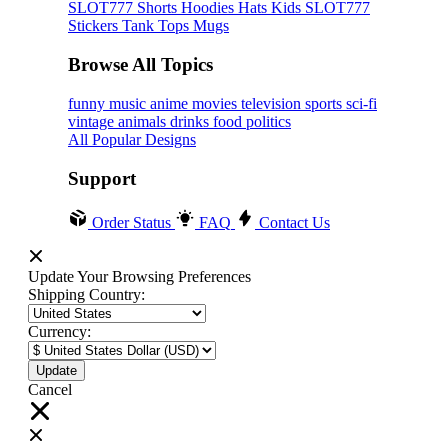
SLOT777
Shorts
Hoodies
Hats
Kids SLOT777
Stickers
Tank Tops
Mugs
Browse All Topics
funny
music
anime
movies
television
sports
sci-fi
vintage
animals
drinks
food
politics
All Popular Designs
Support
Order Status
FAQ
Contact Us
Update Your Browsing Preferences
Shipping Country:
Currency:
Cancel