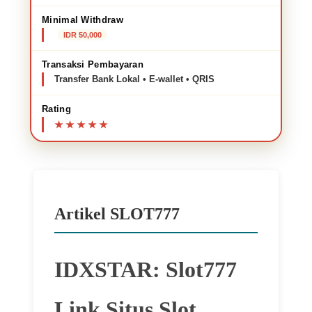
Minimal Withdraw
IDR 50,000
Transaksi Pembayaran
Transfer Bank Lokal • E-wallet • QRIS
Rating
Artikel SLOT777
IDXSTAR: Slot777
Link Situs Slot