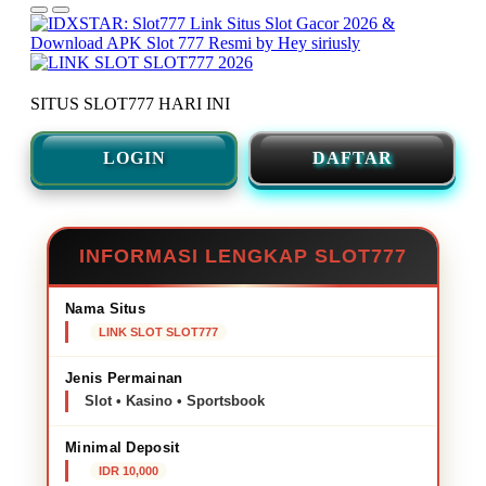
SITUS SLOT777 HARI INI
LOGIN
DAFTAR
INFORMASI LENGKAP SLOT777
Nama Situs
LINK SLOT SLOT777
Jenis Permainan
Slot • Kasino • Sportsbook
Minimal Deposit
IDR 10,000