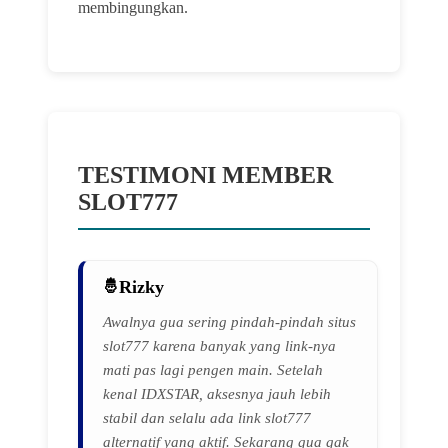
membingungkan.
TESTIMONI MEMBER
SLOT777
Rizky
Awalnya gua sering pindah-pindah situs
slot777 karena banyak yang link-nya
mati pas lagi pengen main. Setelah
kenal IDXSTAR, aksesnya jauh lebih
stabil dan selalu ada link slot777
alternatif yang aktif. Sekarang gua gak