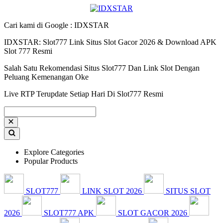
Cari kami di Google : IDXSTAR
IDXSTAR: Slot777 Link Situs Slot Gacor 2026 & Download APK
Slot 777 Resmi
Salah Satu Rekomendasi Situs Slot777 Dan Link Slot Dengan
Peluang Kemenangan Oke
Live RTP Terupdate Setiap Hari Di Slot777 Resmi
Explore Categories
Popular Products
SLOT777
LINK SLOT 2026
SITUS SLOT
2026
SLOT777 APK
SLOT GACOR 2026