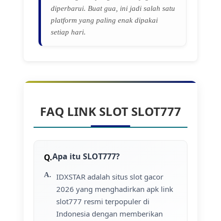
diperbarui. Buat gua, ini jadi salah satu
platform yang paling enak dipakai
setiap hari.
FAQ LINK SLOT SLOT777
Apa itu SLOT777?
IDXSTAR adalah situs slot gacor
2026 yang menghadirkan apk link
slot777 resmi terpopuler di
Indonesia dengan memberikan