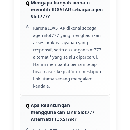
Mengapa banyak pemain
memilih IDXSTAR sebagai agen
Slot777?
Karena IDXSTAR dikenal sebagai
agen slot777 yang menghadirkan
akses praktis, layanan yang
responsif, serta dukungan slot777
alternatif yang selalu diperbarui.
Hal ini membantu pemain tetap
bisa masuk ke platform meskipun
link utama sedang mengalami
kendala.
Apa keuntungan
menggunakan Link Slot777
Alternatif IDXSTAR?