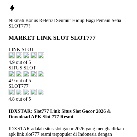
Nikmati
Bonus Referral Seumur Hidup
Bagi Pemain Setia
SLOT777!
MARKET LINK SLOT SLOT777
LINK SLOT
4.9 out of 5
SITUS SLOT
4.9 out of 5
SLOT777
4.8 out of 5
IDXSTAR: Slot777 Link Situs Slot Gacor 2026 &
Download APK Slot 777 Resmi
IDXSTAR adalah situs slot gacor 2026 yang menghadirkan
apk link slot777 resmi terpopuler di Indonesia dengan