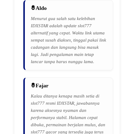
Aldo
Menurut gua salah satu kelebihan
IDXSTAR adalah update slot777
alternatif yang cepat. Waktu link utama
sempat susah diakses, tinggal pakai link
cadangan dan langsung bisa masuk
lagi. Jadi pengalaman main tetap
lancar tanpa harus nunggu lama.
Fajar
Kalau ditanya kenapa masih setia di
slot777 resmi IDXSTAR, jawabannya
karena aksesnya nyaman dan
performanya stabil. Halaman cepat
dibuka, permainan berjalan mulus, dan
slot777 gacor yang tersedia juga terus