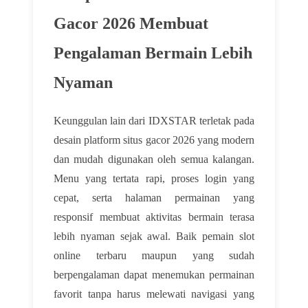
Gacor 2026 Membuat
Pengalaman Bermain Lebih
Nyaman
Keunggulan lain dari IDXSTAR terletak pada
desain platform situs gacor 2026 yang modern
dan mudah digunakan oleh semua kalangan.
Menu yang tertata rapi, proses login yang
cepat, serta halaman permainan yang
responsif membuat aktivitas bermain terasa
lebih nyaman sejak awal. Baik pemain slot
online terbaru maupun yang sudah
berpengalaman dapat menemukan permainan
favorit tanpa harus melewati navigasi yang