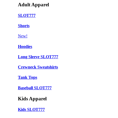
Adult Apparel
SLOT777
Shorts
New!
Hoodies
Long Sleeve SLOT777
Crewneck Sweatshirts
Tank Tops
Baseball SLOT777
Kids Apparel
Kids SLOT777