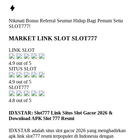
Nikmati
Bonus Referral Seumur Hidup
Bagi Pemain Setia
SLOT777!
MARKET LINK SLOT SLOT777
LINK SLOT
4.9 out of 5
SITUS SLOT
4.9 out of 5
SLOT777
4.8 out of 5
IDXSTAR: Slot777 Link Situs Slot Gacor 2026 &
Download APK Slot 777 Resmi
IDXSTAR adalah situs slot gacor 2026 yang menghadirkan
apk link slot777 resmi terpopuler di Indonesia dengan