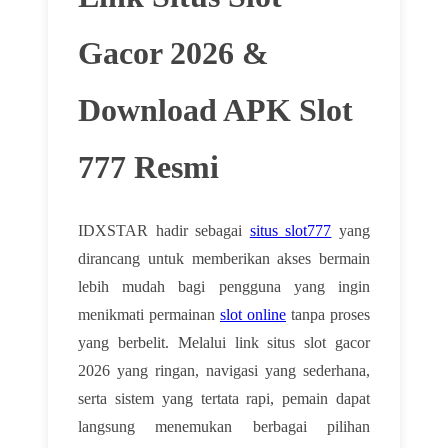
Gacor 2026 &
Download APK Slot
777 Resmi
IDXSTAR hadir sebagai
situs slot777
yang
dirancang untuk memberikan akses bermain
lebih mudah bagi pengguna yang ingin
menikmati permainan
slot online
tanpa proses
yang berbelit. Melalui link situs slot gacor
2026 yang ringan, navigasi yang sederhana,
serta sistem yang tertata rapi, pemain dapat
langsung menemukan berbagai pilihan