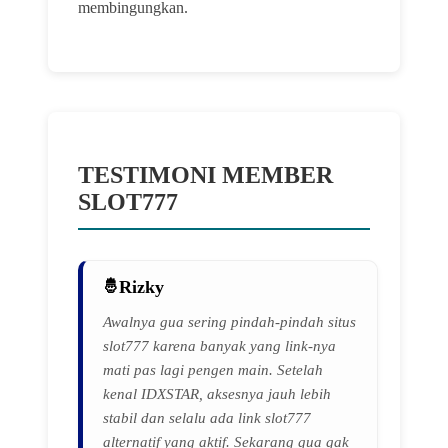
membingungkan.
TESTIMONI MEMBER
SLOT777
Rizky
Awalnya gua sering pindah-pindah situs
slot777 karena banyak yang link-nya
mati pas lagi pengen main. Setelah
kenal IDXSTAR, aksesnya jauh lebih
stabil dan selalu ada link slot777
alternatif yang aktif. Sekarang gua gak