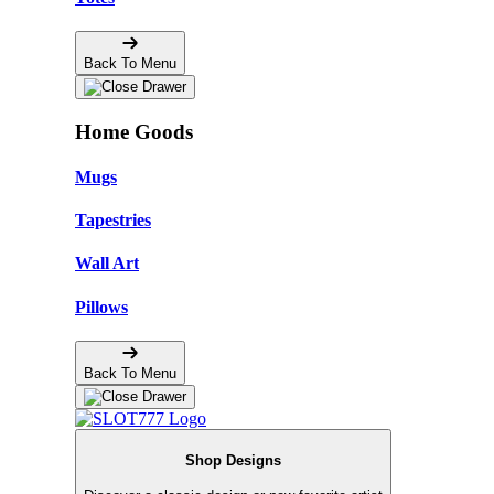
Back To Menu
Home Goods
Mugs
Tapestries
Wall Art
Pillows
Back To Menu
Shop Designs