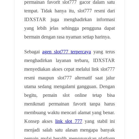
permainan favorit slot777 gacor dalam satu
tempat. Tidak hanya itu, slot777 resmi dari
IDXSTAR juga menghadirkan informasi
yang lebih jelas sehingga pengguna dapat
bermain dengan rasa nyaman setiap harinya.
Sebagai
agen slot777 terpercaya
yang terus
menghadirkan layanan terbaru, IDXSTAR
menyediakan akses cepat melalui link slot777
resmi maupun slot777 alternatif saat jalur
utama sedang mengalami gangguan. Dengan
begitu, pemain slot online tetap bisa
menikmati permainan favorit tanpa harus
membuang waktu mencari alamat yang benar.
Konsep akses
link slot 777
yang stabil ini
menjadi salah satu alasan mengapa banyak
pemain mulai beralih menggunakan platform