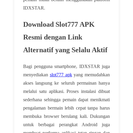
IDXSTAR.
Download Slot777 APK
Resmi dengan Link
Alternatif yang Selalu Aktif
Bagi pengguna smartphone, IDXSTAR juga
menyediakan
slot777 apk
yang memudahkan
akses langsung ke seluruh permainan hanya
melalui satu aplikasi. Proses instalasi dibuat
sederhana sehingga pemain dapat menikmati
pengalaman bermain lebih cepat tanpa harus
membuka browser berulang kali. Dukungan
untuk berbagai perangkat Android juga
membuat performa aplikasi tetap ringan dan